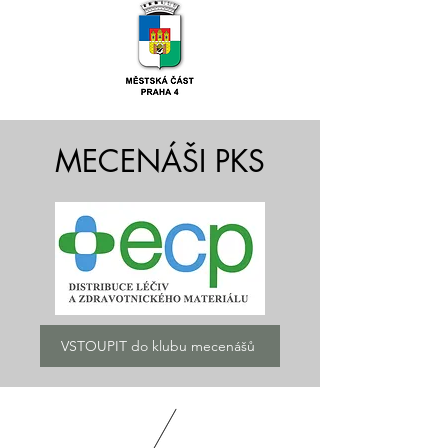
MECENÁŠI PKS
VSTOUPIT do klubu mecenášů